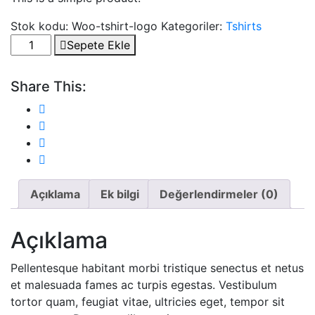
Stok kodu:
Woo-tshirt-logo
Kategoriler:
Tshirts
Dog
Sepete Ekle
Chow
Adult
Share This:
adet
Açıklama
Ek bilgi
Değerlendirmeler (0)
Açıklama
Pellentesque habitant morbi tristique senectus et netus
et malesuada fames ac turpis egestas. Vestibulum
tortor quam, feugiat vitae, ultricies eget, tempor sit