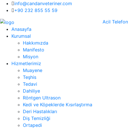
info@candanveteriner.com
+90 232 855 55 59
Acil Telefon
Anasayfa
Kurumsal
Hakkımızda
Manifesto
Misyon
Hizmetlerimiz
Muayene
Teşhis
Tedavi
Dahiliye
Röntgen Ultrason
Kedi ve Köpeklerde Kısırlaştırma
Deri Hastalıkları
Diş Temizliği
Ortapedi