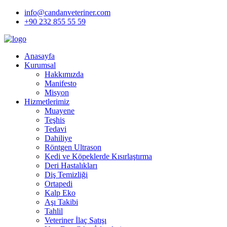
info@candanveteriner.com
+90 232 855 55 59
Anasayfa
Kurumsal
Hakkımızda
Manifesto
Misyon
Hizmetlerimiz
Muayene
Teşhis
Tedavi
Dahiliye
Röntgen Ultrason
Kedi ve Köpeklerde Kısırlaştırma
Deri Hastalıkları
Diş Temizliği
Ortapedi
Kalp Eko
Aşı Takibi
Tahlil
Veteriner İlaç Satışı