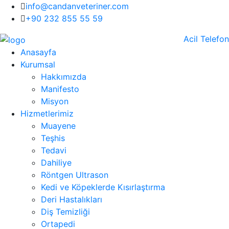
info@candanveteriner.com
+90 232 855 55 59
Acil Telefon
Anasayfa
Kurumsal
Hakkımızda
Manifesto
Misyon
Hizmetlerimiz
Muayene
Teşhis
Tedavi
Dahiliye
Röntgen Ultrason
Kedi ve Köpeklerde Kısırlaştırma
Deri Hastalıkları
Diş Temizliği
Ortapedi