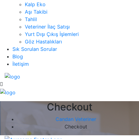
Kalp Eko
Aşı Takibi
Tahlil
Veteriner İlaç Satışı
Yurt Dışı Çıkış İşlemleri
Göz Hastalıkları
Sık Sorulan Sorular
Blog
İletişim
Checkout
Candan Veteriner
Checkout